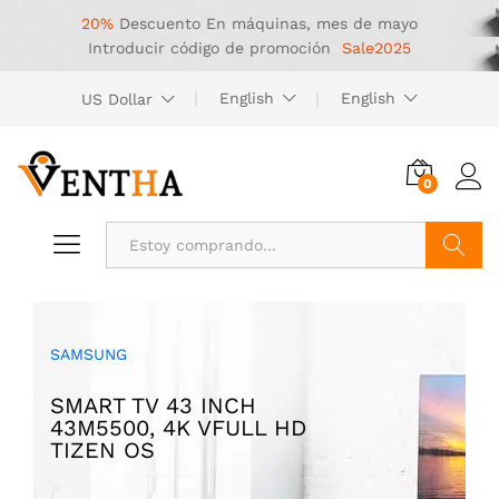
20%
Descuento
En máquinas, mes de mayo
Introducir código de promoción
Sale2025
English
English
US Dollar
0
Buscar
SAMSUNG
HAPPY SUMMER
EXPERIENCE GREAT
COMBO SUPER COOL
SMART TV 43 INCH
SOUND WITH
40% OFF
43M5500, 4K VFULL HD
UP TO
MARSHALL SPEAKER
TIZEN OS
Promotion will ends on
$205.00