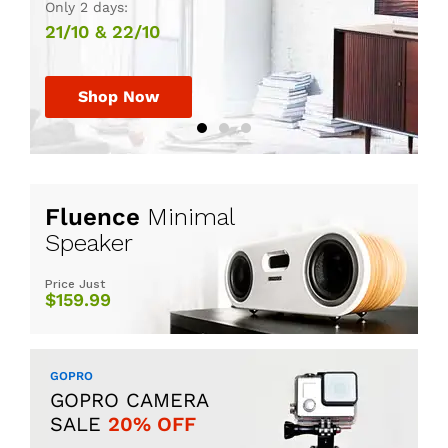
$225.00
Only 2 days:
30th July, 2017.
HURRY UP!
21/10 & 22/10
Shop Now
Shop Now
Shop Now
Fluence
Minimal
Speaker
Price Just
$159.99
GOPRO
GOPRO CAMERA
SALE
20% OFF