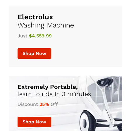
5
Electrolux
Washing Machine
Just
$4.559.99
Shop Now
Extremely Portable,
learn to ride in 3 minutes
Discount
25%
Off
Shop Now