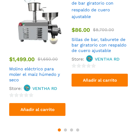
$
86.00
$
8,700.00
Sillas de bar, taburete de
M
bar giratorio con respaldo
g
de cuero ajustable
a
H
$
1,499.00
$
1,650.00
Store:
VENTHA RD
S
Molino eléctrico para
0
moler el maíz húmedo y
0
o
seco
Añadir al carrito
o
u
Store:
VENTHA RD
u
t
t
o
0
o
f
o
Añadir al carrito
f
5
u
5
t
o
f