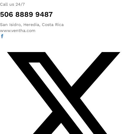
Call us 24/7
506 8889 9487
San Isidro, Heredia, Costa Rica
www.ventha.com