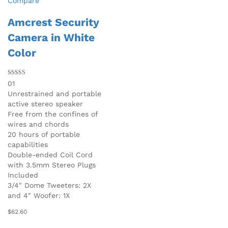
Compare
Amcrest Security
Camera in White
Color
Valorado en
01
5.00
Unrestrained and portable
de 5
active stereo speaker
Free from the confines of
wires and chords
20 hours of portable
capabilities
Double-ended Coil Cord
with 3.5mm Stereo Plugs
Included
3/4″ Dome Tweeters: 2X
and 4″ Woofer: 1X
$
62.60