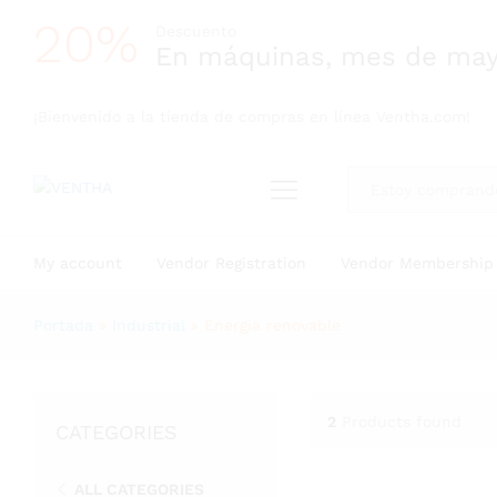
20%
Descuento
En máquinas, mes de ma
¡Bienvenido a la tienda de compras en línea Ventha.com!
All
My account
Vendor Registration
Vendor Membership
Portada
»
Industrial
»
Energía renovable
2
Products found
CATEGORIES
ALL CATEGORIES