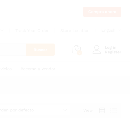
Compra ahora
English
Track Your Order
Store Location
Log in
Buscar
Register
0
vicios
Become a Vendor
rden por defecto
View