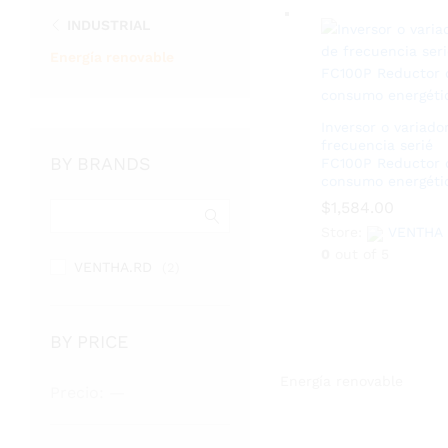
INDUSTRIAL
Energía renovable
Inversor o variado
frecuencia serié
BY BRANDS
FC100P Reductor 
consumo energéti
$
$
1,584.00
1,584.00
Store:
Store:
VENTHA
VENTHA
0
0
out of 5
out of 5
VENTHA.RD
(2)
BY PRICE
Energía renovable
Precio
Precio
Precio:
—
mínimo
máximo