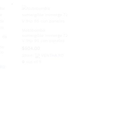
Motobomba
sumergible immerge 72
r de
V 1Hp 95 con paneles
de
$
$
504.00
504.00
co
Store:
Store:
VENTHA RD
VENTHA RD
0
0
out of 5
out of 5
 RD
 RD