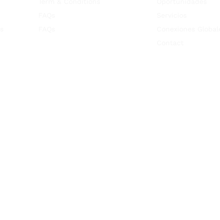
Term & Conditions
Oportunidades
FAQs
Servicios
s
FAQs
Conexiones Global
Contact