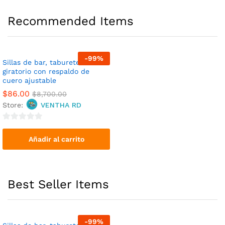
cio
cio
Recommended Items
nimo
ximo
-
99
%
Sillas de bar, taburete de bar
giratorio con respaldo de
cuero ajustable
$
86.00
$
8,700.00
Store:
VENTHA RD
0
o
Añadir al carrito
u
t
o
Best Seller Items
f