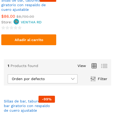
5
-
99
%
Sillas de bar, taburete de bar
giratorio con respaldo de
cuero ajustable
$
86.00
$
8,700.00
Store:
VENTHA RD
0
o
Añadir al carrito
u
t
o
f
1
Products found
View
5
Orden por defecto
Filter