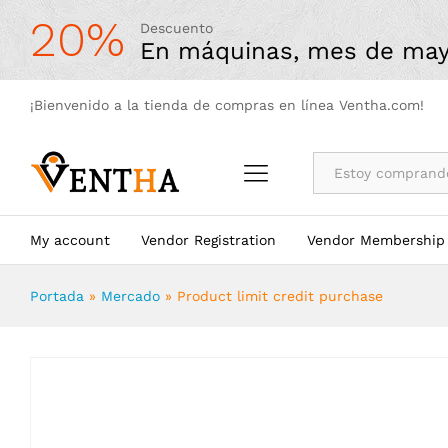
Product limit credit purchase
20%
Descuento
Valoraciones (0)
More Offers
Store Policies
En máquinas, mes de ma
¡Bienvenido a la tienda de compras en línea Ventha.com!
All
My account
Vendor Registration
Vendor Membership
Portada
»
Mercado
»
Product limit credit purchase