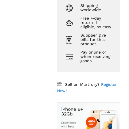
Shipping
worldwide
Free 7-day
return if
eligible, so easy
Supplier give
bills for this
product.
Pay online or
when receiving
goods
Sell on Martfury?
Register
Now!