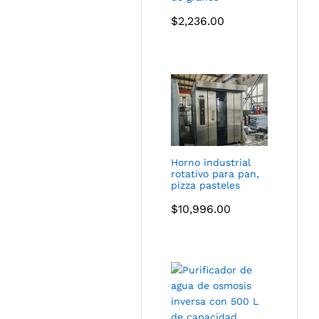
$
2,236.00
Horno industrial
rotativo para pan,
pizza pasteles
$
10,996.00