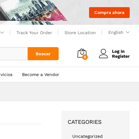
Añadir al carrito
Compra ahora
English
Track Your Order
Store Location
Log in
Buscar
Register
0
vicios
Become a Vendor
CATEGORIES
Uncategorized