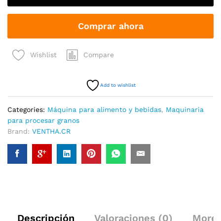
harina
de
Comprar ahora
maíz,
para
hacer
Compare
Wishlist
sémola
de
maíz
Add to wishlist
quantity
Categories:
Máquina para alimento y bebidas
,
Maquinaria
para procesar granos
Brand:
VENTHA.CR
Descripción
Valoraciones (0)
More 