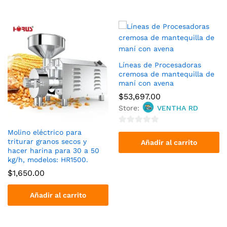
Líneas de Procesadoras
cremosa de mantequilla de
maní con avena
$
53,697.00
Store:
VENTHA RD
0
Molino eléctrico para
triturar granos secos y
o
Añadir al carrito
hacer harina para 30 a 50
u
kg/h, modelos: HR1500.
t
$
1,650.00
o
f
Añadir al carrito
5