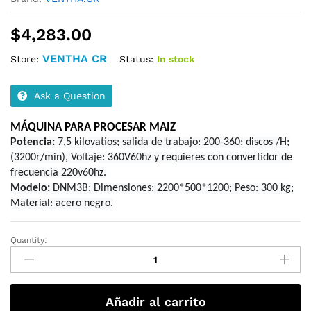
$
4,283.00
VENTHA CR
Status:
In stock
Store:
Ask a Question
MÁQUINA PARA PROCESAR MAIZ
Potencia:
7,5 kilovatios; salida de trabajo: 200-360; discos /H;
(3200r/min), Voltaje: 360V60hz y requieres con convertidor de
frecuencia 220v60hz.
Modelo:
DNM3B; Dimensiones: 2200*500*1200; Peso: 300 kg;
Material: acero negro.
Quantity:
Molino
industrial
de
molienda
Añadir al carrito
de